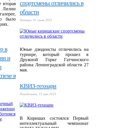
спортсмены отличились в
е вторая
а Лилии
области
алерее,
о было
Четверг, 01 июня 2023
циях.
р в
Юные дзюдоисты отличились на
турнире, который прошел в
ии и
Дружной Горке Гатчинского
района Ленинградской области 27
ы
мая.
пехе в
КВИЗ-технари
Понедельник, 15 мая 2023
В Киришах состоялся Первый
интеллектуальный чемпионат