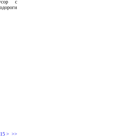
усор с
одороги
15
>
>>