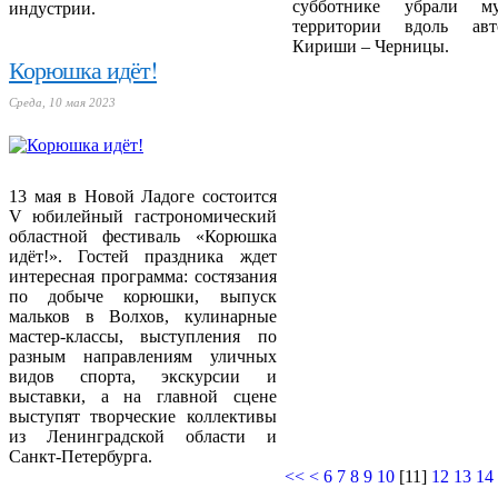
субботнике убрали м
индустрии.
территории вдоль авт
Кириши – Черницы.
Корюшка идёт!
Среда, 10 мая 2023
13 мая в Новой Ладоге состоится
V юбилейный гастрономический
областной фестиваль «Корюшка
идёт!». Гостей праздника ждет
интересная программа: состязания
по добыче корюшки, выпуск
мальков в Волхов, кулинарные
мастер-классы, выступления по
разным направлениям уличных
видов спорта, экскурсии и
выставки, а на главной сцене
выступят творческие коллективы
из Ленинградской области и
Санкт-Петербурга.
<<
<
6
7
8
9
10
[
11
]
12
13
14