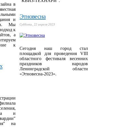
"КВИЗ-ТЕХНАРИ".
изайна в
вестная
Этновесна
льными
дания и
ов. Мы
Суббота, 22 апреля 2023
подход к
йтов, а
руем
ание к
Сегодня наш город стал
площадкой для проведения VIII
областного фестиваля весенних
праздников народов
х
Ленинградской области
«Этновесна-2023».
трации
илиала
еления,
тола и
вардии"
ия" на