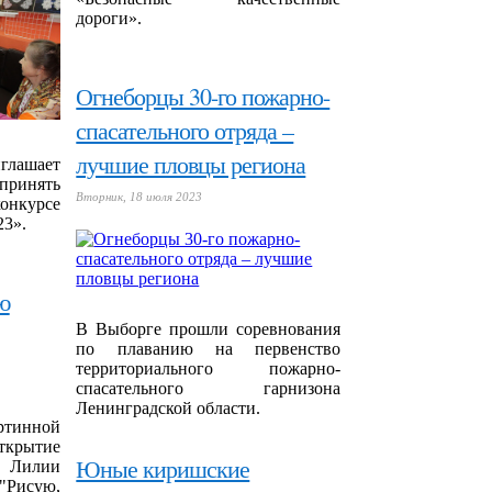
дороги».
Огнеборцы 30-го пожарно-
спасательного отряда –
лучшие пловцы региона
лашает
принять
Вторник, 18 июля 2023
нкурсе
23».
ю
В Выборге прошли соревнования
по плаванию на первенство
территориального пожарно-
спасательного гарнизона
Ленинградской области.
ртинной
ткрытие
Юные киришские
и Лилии
"Рисую,