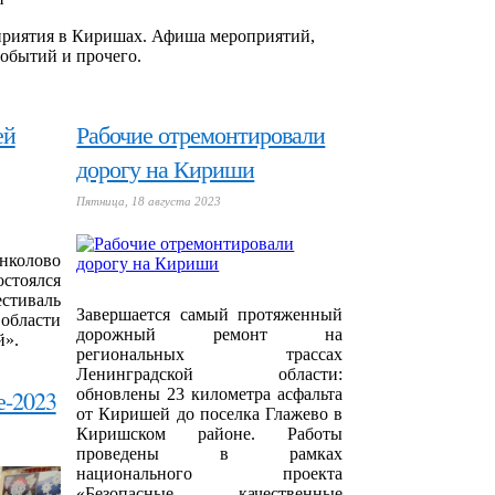
оприятия в Киришах. Афиша мероприятий,
обытий и прочего.
ей
Рабочие отремонтировали
дорогу на Кириши
Пятница, 18 августа 2023
олово
стоялся
стиваль
Завершается самый протяженный
области
дорожный ремонт на
й».
региональных трассах
Ленинградской области:
е-2023
обновлены 23 километра асфальта
от Киришей до поселка Глажево в
Киришском районе. Работы
проведены в рамках
национального проекта
«Безопасные качественные