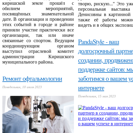
киришской земле прошёл с
творю, рискую..." Это уж
обилием мероприятий,
персональная выставк
посвящённых знаменательной
Денисовны в картинной г
дате. В организации и проведении
также её работы можн
этих событий в городе и районе
видеть и в общих экспози
приняли участие практически все
организации, так или иначе
PandaStyle - ваш
связанные со спортом. Ведущим
координирующим органом
долгосрочный партне
выступил отраслевой комитет
администрации Киришского
создании, продвижен
муниципального района.
поддержке сайтов: м
Ремонт офтальмологии
заботимся о вашем ус
интернете
Понедельник, 10 июля 2023
Понедельник, 15 мая 2023