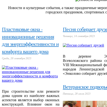
Новости и культурные события, а также праздничные мер
городских праздников, спортивных с
Пластиковые окна -
Песня собирает друз
инновационные решения
Четверг, 14 сентября 2023
для энергоэффективности и
комфорта вашего дома
В деревне Энк
Среда, 20 сентября 2023
Всеволожского района со
VIII Межнациональный фе
народов Ленинградской 
«Энколово собирает друзе
Ветеранское подворь
При строительстве или ремонте
Пятница, 28 июля 2023
дома одним из наиболее важных
аспектов является выбор оконных
конструкций. Влияние окон на