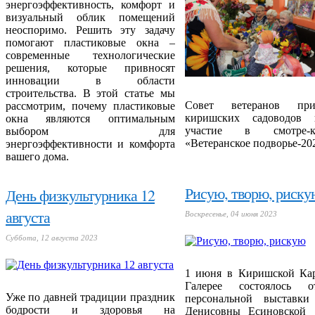
энергоэффективность, комфорт и
визуальный облик помещений
неоспоримо. Решить эту задачу
помогают пластиковые окна –
современные технологические
решения, которые привносят
инновации в области
строительства. В этой статье мы
Совет ветеранов приг
рассмотрим, почему пластиковые
киришских садоводов 
окна являются оптимальным
участие в смотре-ко
выбором для
«Ветеранское подворье-20
энергоэффективности и комфорта
вашего дома.
Рисую, творю, риску
День физкультурника 12
августа
Воскресенье, 04 июня 2023
Суббота, 12 августа 2023
1 июня в Киришской Ка
Галерее состоялось о
Уже по давней традиции праздник
персональной выставк
бодрости и здоровья на
Денисовны Есиновской 