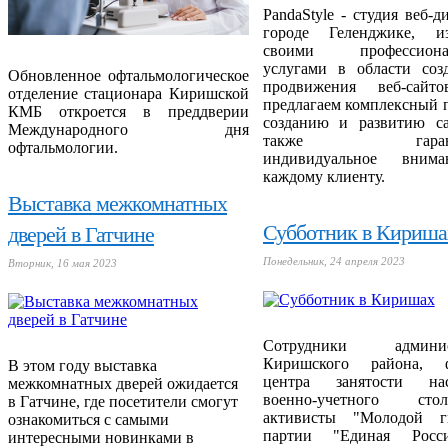
PandaStyle - студия веб-д
городе Геленджике, из
своими профессиона
услугами в области соз
Обновленное офтальмологическое
продвижения веб-сайт
отделение стационара Киришской
предлагаем комплексный 
КМБ откроется в преддверии
созданию и развитию са
Международного дня
также гаранти
офтальмологии.
индивидуальное вним
каждому клиенту.
Выставка межкомнатных
Субботник в Кириша
дверей в Гатчине
Понедельник, 24 апреля 2023
Вторник, 16 мая 2023
Сотрудники админис
Киришского района, ф
В этом году выставка
центра занятости нас
межкомнатных дверей ожидается
военно-учетного с
в Гатчине, где посетители смогут
активисты "Молодой г
ознакомиться с самыми
партии "Единая Росс
интересными новинками в