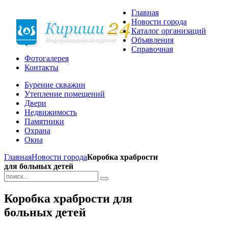
Главная
Новости города
Каталог организаций
Объявления
Справочная
Фотогалерея
Контакты
Бурение скважин
Утепление помещений
Двери
Недвижимость
Памятники
Охрана
Окна
Главная
Новости города
Коробка храбрости
для больных детей
Коробка храбрости для
больных детей