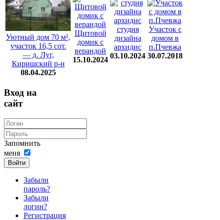
студия
Участок с
Щитовой
Уютный дом 70 м²,
дизайна
домом в
домик с
участок 16,5 сот.
архидис
п.Пчевжа
верандой
— д. Луг,
03.10.2024
30.07.2018
15.10.2024
Киришский р-н
08.04.2025
Вход на
сайт
Запомнить
меня
Войти
Забыли
пароль?
Забыли
логин?
Регистрация